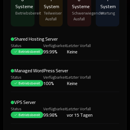
Systeme
System
Systeme
System
Betriebsbereit
Teilweiser
Schwerwiegender
Wartung
Ausfall
Ausfall
Shared Hosting Server
Status
Verfügbarkeit
Letzter Vorfall
99.99%
Keine
Betriebsbereit
Managed WordPress Server
Status
Verfügbarkeit
Letzter Vorfall
100%
Keine
Betriebsbereit
VPS Server
Status
Verfügbarkeit
Letzter Vorfall
99.98%
vor 15 Tagen
Betriebsbereit