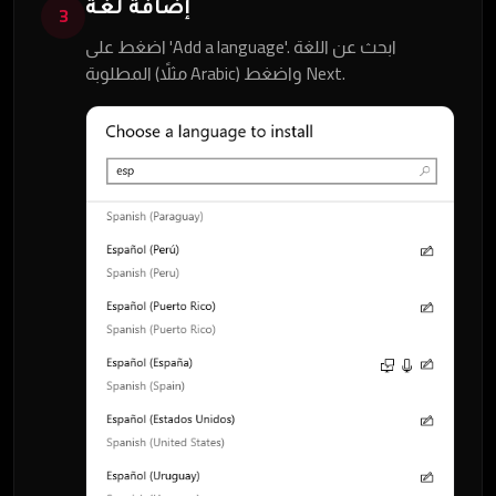
إضافة لغة
3
اضغط على 'Add a language'. ابحث عن اللغة
المطلوبة (مثلاً Arabic) واضغط Next.