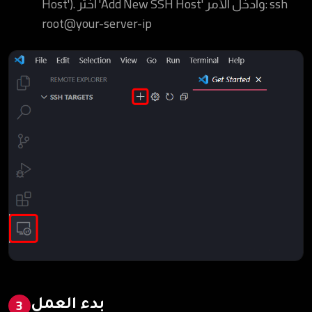
Host'). اختر 'Add New SSH Host' وأدخل الأمر: ssh
root@your-server-ip
بدء العمل
3