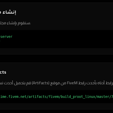
إنشاء م
سنقوم بإنشاء مجلد خاص لملفات السيرفر.
server

r
facts
time.fivem.net/artifacts/fivem/build_proot_linux/master/