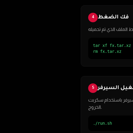
فك الضغط
4
tar xf fx.tar.xz

rm fx.tar.xz
يل السيرفر
5
الآن قم بتشغيل السيرفر باستخدام سكربت run.sh. ك داخل شاشة
الخروج.
./run.sh