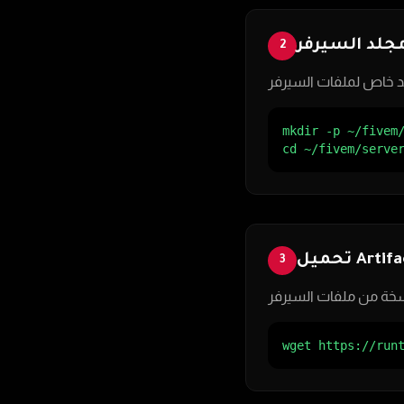
جلد السيرفر
2
mkdir -p ~/fivem/
cd ~/fivem/serve
تحميل Arti
3
wget https://run