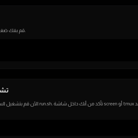
قم بفك ضغط الملف الذي تم تحميله.
تشغ
تأكد من أن screen أو tmux ليبقى السيرفر يعمل بعد