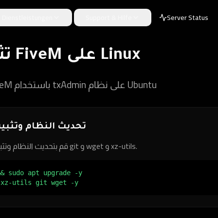
Dienstleistungen
Support & Hilfe
Server Status
تثبيت سيرفر FiveM على Linux
دليل إنشاء سيرفر FiveM باستخدام txAdmin على نظام Ubuntu
تحديث النظام وتثبي
قم بتحديث النظام وتثبيت الأدوات اللازمة مثل git و wget و xz-utils.
& sudo apt upgrade -y

 xz-utils git wget -y