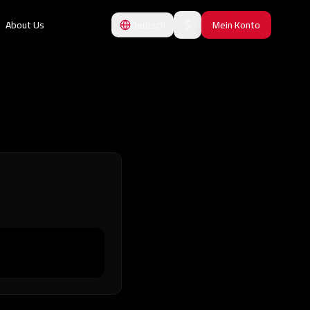
$
About Us
Deutsch
Mein Konto