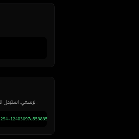
قم بتحميل أحدث نسخة من ملفات السيرفر (Artifacts) من موقع FiveM الرسمي. استبدل الرابط أدناه بأحدث رابط.
7294-12403697a5538356943806026823528828352328/fx.tar.xz