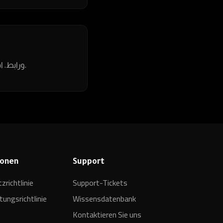
عند تشغيل السيرفر، سيظهر لك كود PIN ورابط. افتح الرابط في المتصفح وأدخل الكود لإكمال الإعداد.
ionen
Support
richtlinie
Support-Tickets
ungsrichtlinie
Wissensdatenbank
Kontaktieren Sie uns