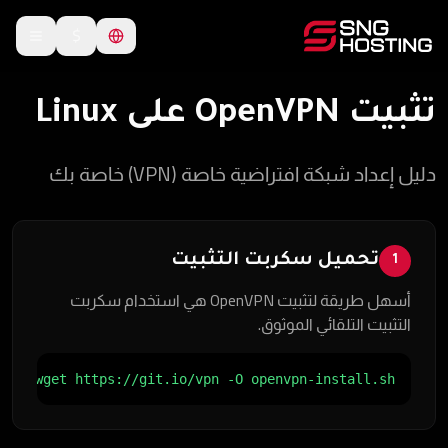
$
تثبيت OpenVPN على Linux
دليل إعداد شبكة افتراضية خاصة (VPN) خاصة بك
تحميل سكربت التثبيت
1
أسهل طريقة لتثبيت OpenVPN هي استخدام سكربت
التثبيت التلقائي الموثوق.
wget https://git.io/vpn -O openvpn-install.sh