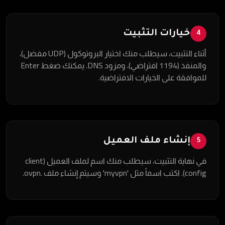
خيارات التثبيت
4
أثناء التثبيت، سيطلب منك اختيار البروتوكول (UDP مفضل)،
والمنفذ (1194 افتراضي)، ومزود DNS. يمكنك ضغط Enter
للموافقة على الخيارات الافتراضية.
إنشاء ملف العميل
5
في نهاية التثبيت، سيطلب منك اسم لملف العميل (client
config). اكتب اسماً مثل 'myvpn' وسيتم إنشاء ملف .ovpn.