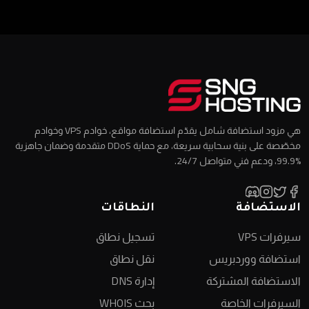
هي مزود استضافة شامل يقدّم استضافة مواقع، خوادم VPS وخوادم
مخصّصة على بنية سحابية سريعة، مع حماية DDoS متقدمة وضمان جاهزية
%99.9، ودعم فني متواصل 24/7.
الاستضافة
النطاقات
سيرفرات VPS
تسجيل نطاق
استضافة ووردبريس
نقل نطاق
الاستضافة المشتركة
إدارة DNS
السيرفرات الخاصة
بحث WHOIS